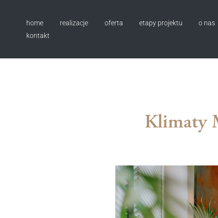
home
realizacje
oferta
etapy projektu
o nas
kontakt
Klimaty 