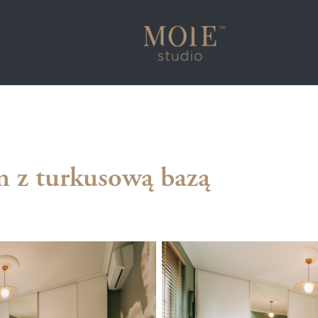
 z turkusową bazą