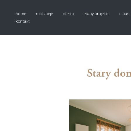
home
realizacje
oferta
etapy projektu
o nas
kontakt
Stary dom